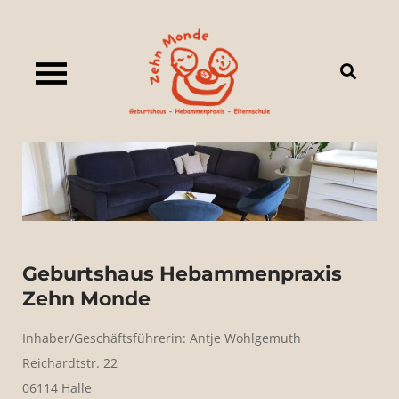
Skip
to
content
Zehn-Monde.de
Geburtshaus Hebammenpraxis
Zehn Monde
Inhaber/Geschäftsführerin: Antje Wohlgemuth
Reichardtstr. 22
06114 Halle